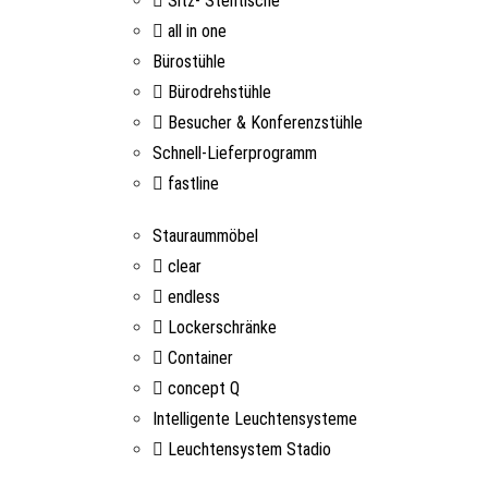
Sitz- Stehtische
all in one
Bürostühle
Bürodrehstühle
Besucher & Konferenzstühle
Schnell-Lieferprogramm
fastline
Stauraummöbel
clear
endless
Lockerschränke
Container
concept Q
Intelligente Leuchtensysteme
Leuchtensystem Stadio