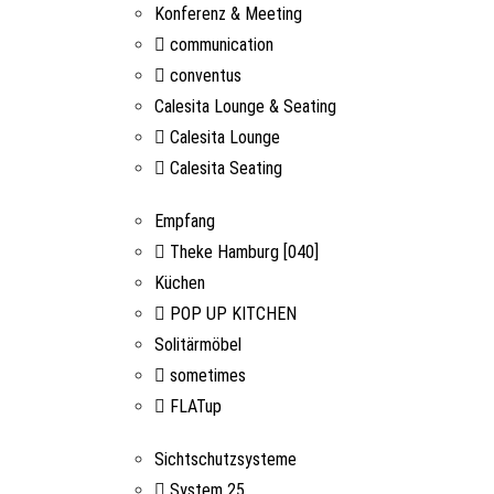
Konferenz & Meeting
communication
conventus
Calesita Lounge & Seating
Calesita Lounge
Calesita Seating
Empfang
Theke Hamburg [040]
Küchen
POP UP KITCHEN
Solitärmöbel
sometimes
FLATup
Sichtschutzsysteme
System 25