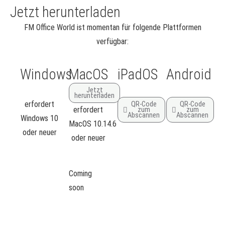
Jetzt herunterladen
FM Office World ist momentan für folgende Plattformen
verfügbar:
Windows
MacOS
iPadOS
Android
Jetzt
herunterladen
erfordert
QR-Code
QR-Code
erfordert
zum
zum
Abscannen
Abscannen
Windows 10
MacOS 10.14.6
oder neuer
oder neuer
Coming
soon