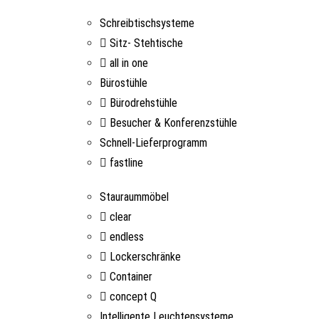
Schreibtischsysteme
Sitz- Stehtische
all in one
Bürostühle
Bürodrehstühle
Besucher & Konferenzstühle
Schnell-Lieferprogramm
fastline
Stauraummöbel
clear
endless
Lockerschränke
Container
concept Q
Intelligente Leuchtensysteme