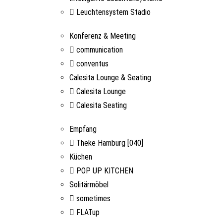
Leuchtensystem Stadio
Konferenz & Meeting
communication
conventus
Calesita Lounge & Seating
Calesita Lounge
Calesita Seating
Empfang
Theke Hamburg [040]
Küchen
POP UP KITCHEN
Solitärmöbel
sometimes
FLATup