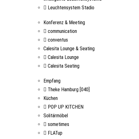
Leuchtensystem Stadio
Konferenz & Meeting
communication
conventus
Calesita Lounge & Seating
Calesita Lounge
Calesita Seating
Empfang
Theke Hamburg [040]
Küchen
POP UP KITCHEN
Solitärmöbel
sometimes
FLATup