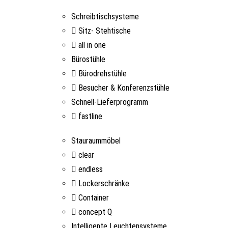
Schreibtischsysteme
Sitz- Stehtische
all in one
Bürostühle
Bürodrehstühle
Besucher & Konferenzstühle
Schnell-Lieferprogramm
fastline
Stauraummöbel
clear
endless
Lockerschränke
Container
concept Q
Intelligente Leuchtensysteme