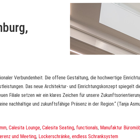
nburg,
gionaler Verbundenheit. Die offene Gestaltung, die hochwertige Einrich
nstleistungen. Das neue Architektur- und Einrichtungskonzept spiegelt 
euen Filiale setzen wir ein klares Zeichen für unsere Zukunftsorientier
r eine nachhaltige und zukunftsfähige Präsenz in der Region.“ (Tanja As
ramm
,
Calesita Lounge
,
Calesita Seating
,
functionals
,
Manufaktur Büromöb
erenz und Meeting
,
Lockerschränke
,
endless Schranksystem