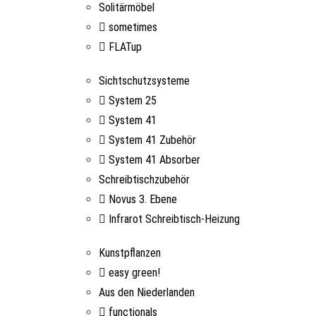
Solitärmöbel
sometimes
FLATup
Sichtschutzsysteme
System 25
System 41
System 41 Zubehör
System 41 Absorber
Schreibtischzubehör
Novus 3. Ebene
Infrarot Schreibtisch-Heizung
Kunstpflanzen
easy green!
Aus den Niederlanden
functionals