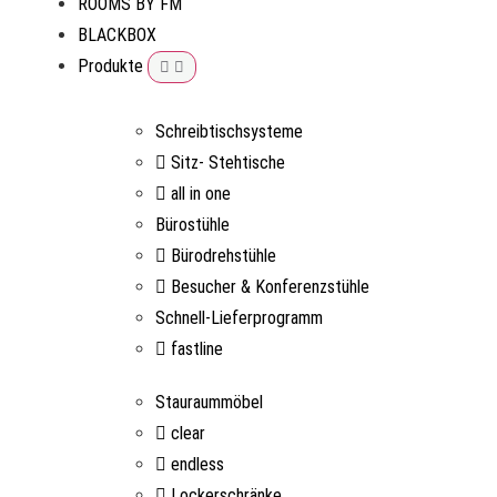
ROOMS BY FM
BLACKBOX
Produkte
Schreibtischsysteme
Sitz- Stehtische
all in one
Bürostühle
Bürodrehstühle
Besucher & Konferenzstühle
Schnell-Lieferprogramm
fastline
Stauraummöbel
clear
endless
Lockerschränke