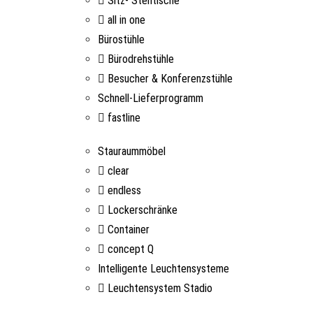
Sitz- Stehtische
all in one
Bürostühle
Bürodrehstühle
Besucher & Konferenzstühle
Schnell-Lieferprogramm
fastline
Stauraummöbel
clear
endless
Lockerschränke
Container
concept Q
Intelligente Leuchtensysteme
Leuchtensystem Stadio