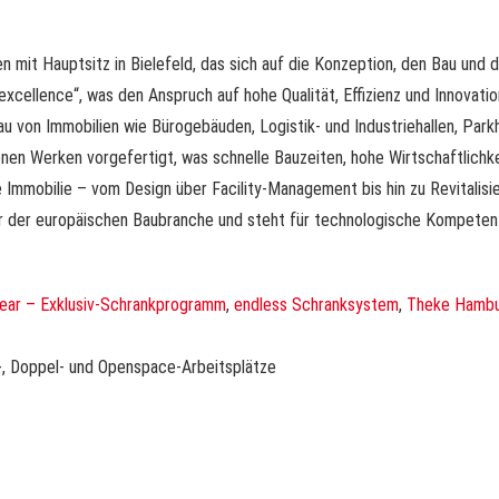
mit Hauptsitz in Bielefeld, das sich auf die Konzeption, den Bau und 
g excellence“, was den Anspruch auf hohe Qualität, Effizienz und Innova
 von Immobilien wie Bürogebäuden, Logistik- und Industriehallen, Park
n Werken vorgefertigt, was schnelle Bauzeiten, hohe Wirtschaftlichk
Immobilie – vom Design über Facility-Management bis hin zu Revitalis
 der europäischen Baubranche und steht für technologische Kompetenz,
lear – Exklusiv-Schrankprogramm
,
endless Schranksystem
,
Theke Hambu
-, Doppel- und Openspace-Arbeitsplätze