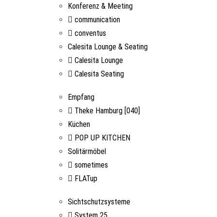
Konferenz & Meeting
communication
conventus
Calesita Lounge & Seating
Calesita Lounge
Calesita Seating
Empfang
Theke Hamburg [040]
Küchen
POP UP KITCHEN
Solitärmöbel
sometimes
FLATup
Sichtschutzsysteme
System 25