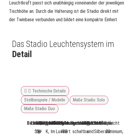
Leuchtkraft passt sich unabhängig voneinander der jeweiligen
Tischhöhe an. Durch die Halterung ist die Stadio direkt mit
der Twinbase verbunden und bildet eine kompakte Einheit.
Das Stadio Leuchtensystem im
Detail
Technische Details
Stellbeispiele / Modelle
Maße Stadio Solo
Maße Stadio Duo
Betriebsspannung
230V
Leistungsaufnahme:
max.
Stand-
0,5
Netzteil:
220
Lichtfarbe:
4.000
Lichtstrom:
5.500
Beleuchtungsstärke:
800
CRI-
>
Ausleuchtung:
direkt
Bedienung:
getrennt
Leuchtmittel:
LED
Schutzart:
IP20
Leuchtenkopf:
ausziehbar
Oberfläche:
010
Gewicht:
ca.
55
by:
W
–
K,
lm
Lux
Wert:
85
/
schaltbar
und
Silberaluminium,
20