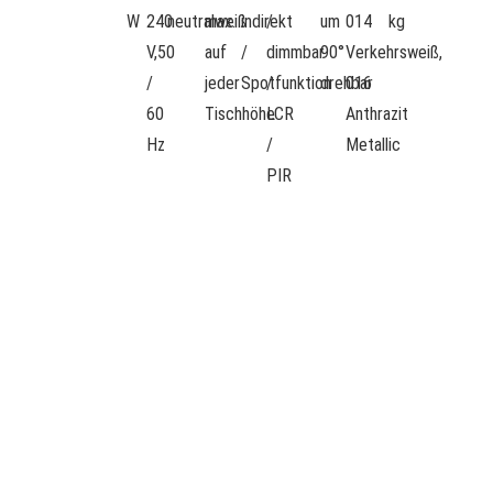
W
240
neutralweiß
max.
indirekt
/
um
014
kg
V,50
auf
/
dimmbar
90°
Verkehrsweiß,
/
jeder
Spotfunktion
/
drehbar
016
60
Tischhöhe
LCR
Anthrazit
Hz
/
Metallic
PIR