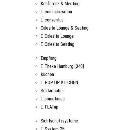
Konferenz & Meeting
communication
conventus
Calesita Lounge & Seating
Calesita Lounge
Calesita Seating
Empfang
Theke Hamburg [040]
Küchen
POP UP KITCHEN
Solitärmöbel
sometimes
FLATup
Sichtschutzsysteme
System 25