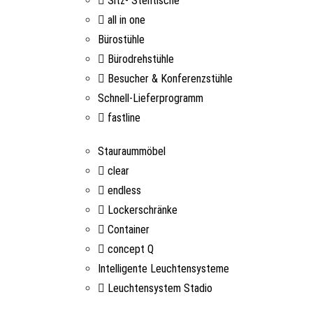
Sitz- Stehtische
all in one
Bürostühle
Bürodrehstühle
Besucher & Konferenzstühle
Schnell-Lieferprogramm
fastline
Stauraummöbel
clear
endless
Lockerschränke
Container
concept Q
Intelligente Leuchtensysteme
Leuchtensystem Stadio