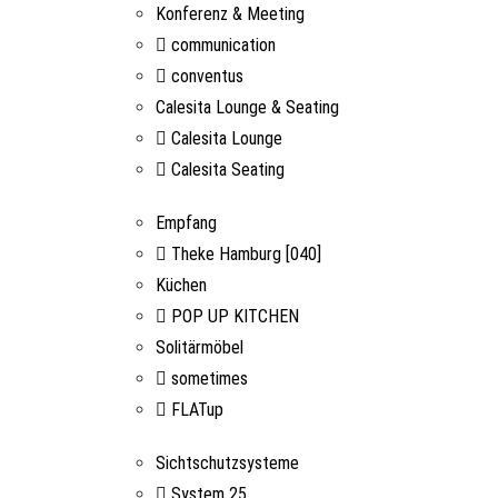
Konferenz & Meeting
communication
conventus
Calesita Lounge & Seating
Calesita Lounge
Calesita Seating
Empfang
Theke Hamburg [040]
Küchen
POP UP KITCHEN
Solitärmöbel
sometimes
FLATup
Sichtschutzsysteme
System 25