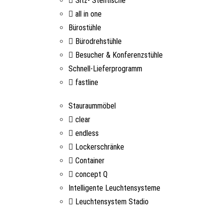
Sitz- Stehtische
all in one
Bürostühle
Bürodrehstühle
Besucher & Konferenzstühle
Schnell-Lieferprogramm
fastline
Stauraummöbel
clear
endless
Lockerschränke
Container
concept Q
Intelligente Leuchtensysteme
Leuchtensystem Stadio