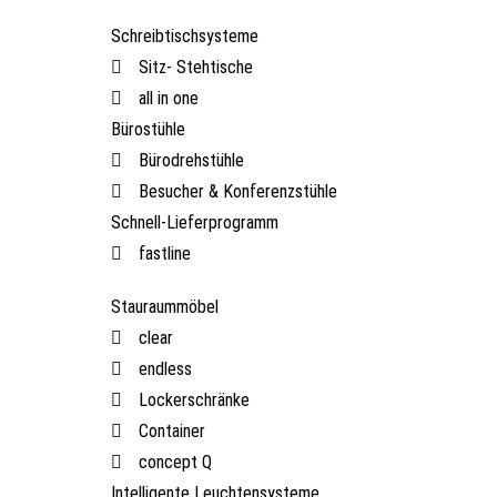
Schreibtischsysteme
Sitz- Stehtische
all in one
Bürostühle
Bürodrehstühle
Besucher & Konferenzstühle
Schnell-Lieferprogramm
fastline
Stauraummöbel
clear
endless
Lockerschränke
Container
concept Q
Intelligente Leuchtensysteme